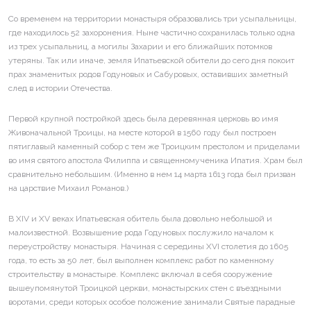
Со временем на территории монастыря образовались три усыпальницы,
где находилось 52 захоронения. Ныне частично сохранилась только одна
из трех усыпальниц, а могилы Захарии и его ближайших потомков
утеряны. Так или иначе, земля Ипатьевской обители до сего дня покоит
прах знаменитых родов Годуновых и Сабуровых, оставивших заметный
след в истории Отечества.
Первой крупной постройкой здесь была деревянная церковь во имя
Живоначальной Троицы, на месте которой в 1560 году был построен
пятиглавый каменный собор с тем же Троицким престолом и приделами
во имя святого апостола Филиппа и священномученика Ипатия. Храм был
сравнительно небольшим. (Именно в нем 14 марта 1613 года был призван
на царствие Михаил Романов.)
В XIV и XV веках Ипатьевская обитель была довольно небольшой и
малоизвестной. Возвышение рода Годуновых послужило началом к
переустройству монастыря. Начиная с середины XVI столетия до 1605
года, то есть за 50 лет, был выполнен комплекс работ по каменному
строительству в монастыре. Комплекс включал в себя сооружение
вышеупомянутой Троицкой церкви, монастырских стен с въездными
воротами, среди которых особое положение занимали Святые парадные