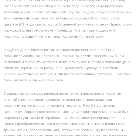
после чего обгоревшее здание было передано городскому профсоюзу
текстильщиков, приспособивших его под жилье для рабочих костромских
текстильных фабрик. Заселение бывшего архиерейского корпуса в
декабре 1923 года описал со свойственной ему ненавистью к Православию
и русской культуре в очерке «Конец св. Ипатия» один одесский
маргинал, ставший мелким революционным литератором.
К 1936 году количество квартир в монастыре достигло 140. В них
проживало около 700 человек. В церкви Рождества Богородицы были
размещены экспонаты антирелигиозного музея. В первой половине 30-х
годов эта церковь была разрушена, кроме того, к разрушению были
намечены стены монастыря и ряд других церковных построек. К счастью,
большая часть из них сохранилась.
С середины 40-х годов начался постепенный пересмотр отношения
властей к религиозным ценностям, понемногу монастырь стал
восприниматься как достопримечательность. В 1956 году из зоны
затопления Горьковского водохранилища на территорию монастыря был
перевезен уникальный, сработанный без единого гвоздя деревянный
Спасо-Преображенский храм из села Спас-Вежи. Низкий поклон тем
труженикам и бессребреникам, которые по брёвнышку перевезли и
восстанови ли это изумительной красоты творение русского зодческого