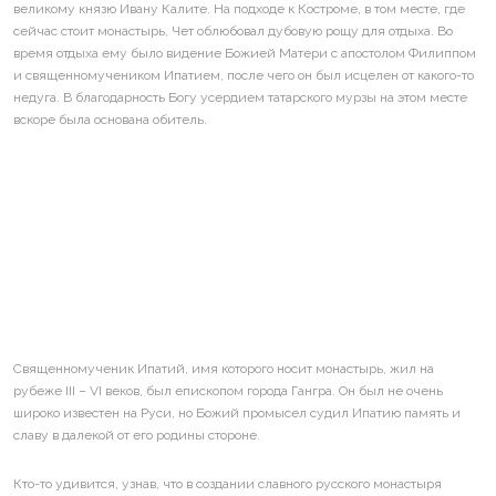
великому князю Ивану Калите. На подходе к Костроме, в том месте, где
сейчас стоит монастырь, Чет облюбовал дубовую рощу для отдыха. Во
время отдыха ему было видение Божией Матери с апостолом Филиппом
и священномучеником Ипатием, после чего он был исцелен от какого-то
недуга. В благодарность Богу усердием татарского мурзы на этом месте
вскоре была основана обитель.
Священномученик Ипатий, имя которого носит монастырь, жил на
рубеже III – VI веков, был епископом города Гангра. Он был не очень
широко известен на Руси, но Божий промысел судил Ипатию память и
славу в далекой от его родины стороне.
Кто-то удивится, узнав, что в создании славного русского монастыря