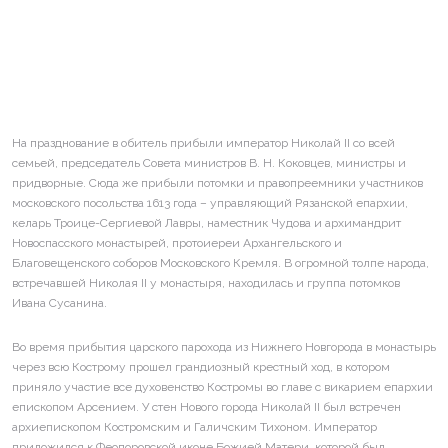
На празднование в обитель прибыли император Николай II со всей
семьей, председатель Совета министров В. Н. Коковцев, министры и
придворные. Сюда же прибыли потомки и правопреемники участников
московского посольства 1613 года – управляющий Рязанской епархии,
келарь Троице-Сергиевой Лавры, наместник Чудова и архимандрит
Новоспасского монастырей, протоиереи Архангельского и
Благовещенского соборов Московского Кремля. В огромной толпе народа,
встречавшей Николая II у монастыря, находилась и группа потомков
Ивана Сусанина.
Во время прибытия царского парохода из Нижнего Новгорода в монастырь
через всю Кострому прошел грандиозный крестный ход, в котором
приняло участие все духовенство Костромы во главе с викарием епархии
епископом Арсением. У стен Нового города Николай II был встречен
архиепископом Костромским и Галичским Тихоном. Император
приложился к Феодоровской иконе Божией Матери, которой был