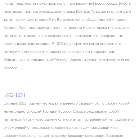
Новая территория монастыря полу чила название Нового города. Работы
производились под руководством старца Иосифа. Тогда же проявил свой
талант каменщик и зодчий из Богословской слободы Андрей Андреев
Кузнец. Летопись отмечает дату построения Нового города и указывает,
что ограда возведена «во спасение иночествующим и в сохранение
христоименитым людям». В 1673 году строится новая церковь Иоанна
Златоуста в одной связи с каменной колокольней и каменными
больничными кельями. В 1808 году церковь и кельи за ветхостью были
разобраны.
1652-1654
В конце 1652 года на месте раз рушенного взрывом был отстроен новый,
ныне существующий Троицкий собор. Собор представляет собой
пятиглавый храм крестово-купольного типа, поставленный на подклете и
окруженный с трех сторон галереей с крыльцом, выходящим на
северную сторону, на центральную площадку монастыря. Северная