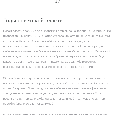
07
Годы советской власти
Новая власть с самых первых своих шагов была нацелена на искоренение
православных святынь. В начале 1919 года монастырь был закрыт, монахи
и епископ Филарет (Никольский) изгнаны, а всё имущество
национализировано. Часть монастырских помещений была передана
губернскому музею, а в большей части строений разместился Советский
поселок, где поселились жители фабричной окраины Костромы. Еще
какое-то время – до 1922 года – продолжалась служба в соборах и
разносился по округе звон колоколов с монастырской звонницы.
Общая беда всех храмов России - проводимое под предлогом помощи
голодающим изъятие церковных ценностей – не миновала и обитель на
устье Костромы. В марте 1922 года губернская комиссия конфисковала
священные сосуды, лампады, подсвечники, оклады для икон общим
весом в 36 фунтов золота (более 14 килограммов ) и 12 пудов 30 фунтов
серебра (около 200 килограммов ).
В конце 1922 года в архиерейском корпусе монастыря вспыхнул пожар,