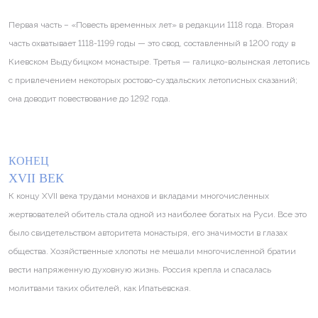
Первая часть – «Повесть временных лет» в редакции 1118 года. Вторая
часть охватывает 1118-1199 годы — это свод, составленный в 1200 году в
Киевском Выдубицком монастыре. Третья — галицко-волынская летопись
с привлечением некоторых ростово-суздальских летописных сказаний;
она доводит повествование до 1292 года.
КОНЕЦ
XVII ВЕК
К концу XVII века трудами монахов и вкладами многочисленных
жертвователей обитель стала одной из наиболее богатых на Руси. Все это
было свидетельством авторитета монастыря, его значимости в глазах
общества. Хозяйственные хлопоты не мешали многочисленной братии
вести напряженную духовную жизнь. Россия крепла и спасалась
молитвами таких обителей, как Ипатьевская.