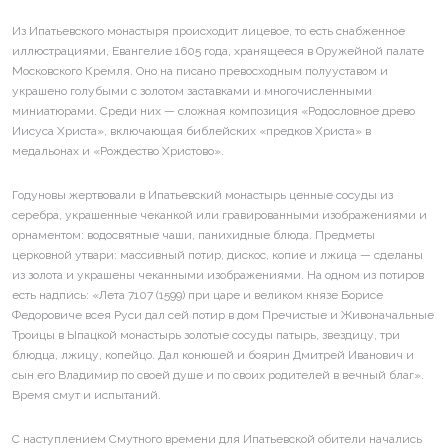
Из Ипатьевского монастыря происходит лицевое, то есть снабженное
иллюстрациями, Евангелие 1605 года, хранящееся в Оружейной палате
Московского Кремля. Оно на писано превосходным полууставом и
украшено голубыми с золотом заставками и многочисленными
миниатюрами. Среди них — сложная композиция «Родословное древо
Иисуса Христа», включающая библейских «предков Христа» в
медальонах и «Рождество Христово».
Годуновы жертвовали в Ипатьевский монастырь ценные сосуды из
серебра, украшенные чеканкой или гравированными изображениями и
орнаментом: водосвятные чаши, панихидные блюда. Предметы
церковной утвари: массивный потир, дискос, копие и лжица — сделаны
из золота и украшены чеканными изображениями. На одном из потиров
есть надпись: «Лета 7107 (1599) при царе и великом князе Борисе
Федоровиче всея Руси дал сей потир в дом Пречистые и Живоначальные
Троицы в Ыпацкой монастырь золотые сосуды патырь, звездицу, три
блюдца, лжицу, копейцо. Дал конюшей и боярин Дмитрей Иванович и
сын его Владимир по своей душе и по своих родителей в вечный благ».
Время смут и испытаний.
С наступлением Смутного времени для Ипатьевской обители начались