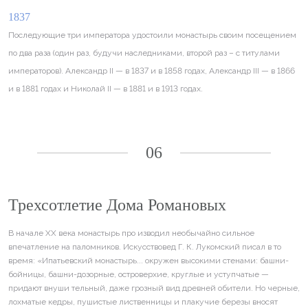
1837
Последующие три императора удостоили монастырь своим посещением
по два раза (один раз, будучи наследниками, второй раз – с титулами
императоров). Александр II — в 1837 и в 1858 годах, Александр III — в 1866
и в 1881 годах и Николай II — в 1881 и в 1913 годах.
06
Трехсотлетие Дома Романовых
В начале XX века монастырь про изводил необычайно сильное
впечатление на паломников. Искусствовед Г. К. Лукомский писал в то
время: «Ипатьевский монастырь... окружен высокими стенами: башни-
бойницы, башни-дозорные, островерхие, круглые и уступчатые —
придают внуши тельный, даже грозный вид древней обители. Но черные,
лохматые кедры, пушистые лиственницы и плакучие березы вносят