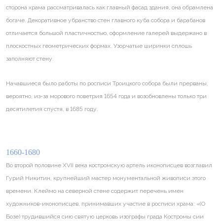
сторона храма рассматривалась как главный фасад здания, она обрамлена
богаче. Декоративное убранство стен главного куба собора и барабанов
отличается большой пластичностью, оформление галерей выдержано в
плоскостных геометрических формах. Узорчатые ширинки сплошь
заполняют стену.
Начавшиеся было работы по росписи Троицкого собора были прерваны,
вероятно, из-за морового поветрия 1654 года и возобновлены только три
десятилетия спустя, в 1685 году.
1660-1680
Во второй половине XVII века костромскую артель иконописцев возглавил
Гурий Никитин, крупнейший мастер монументальной живописи этого
времени. Клеймо на северной стене содержит перечень имен
художников-иконописцев, принимавших участие в росписи храма: «(О
Бозе) трудившийся сию святую церковь изографы града Костромы сии