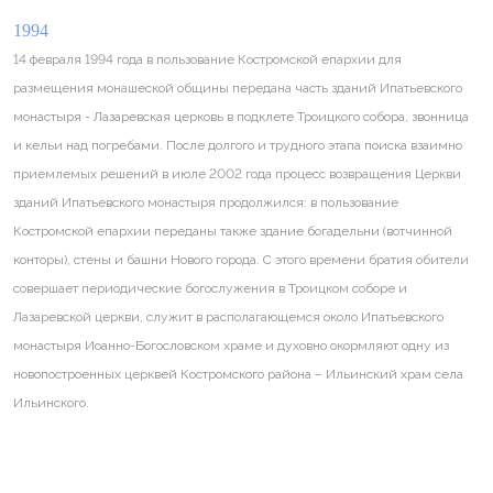
1994
14 февраля 1994 года в пользование Костромской епархии для
размещения монашеской общины передана часть зданий Ипатьевского
монастыря - Лазаревская церковь в подклете Троицкого собора, звонница
и кельи над погребами. После долгого и трудного этапа поиска взаимно
приемлемых решений в июле 2002 года процесс возвращения Церкви
зданий Ипатьевского монастыря продолжился: в пользование
Костромской епархии переданы также здание богадельни (вотчинной
конторы), стены и башни Нового города. С этого времени братия обители
совершает периодические богослужения в Троицком соборе и
Лазаревской церкви, служит в располагающемся около Ипатьевского
монастыря Иоанно-Богословском храме и духовно окормляют одну из
новопостроенных церквей Костромского района – Ильинский храм села
Ильинского.