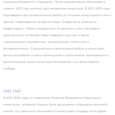
монархов обновлялся и процветал. После нормализации обстановки в
стране с 1621 года началось восстановление монастыря. В 1621-1623 годах
произведены восстановительные работы по починке монастырских стен и
зданий, поврежденных во время осады. Ограда была «в вышину
надделывана». Работы проводились по царскому указу мастерами,
присланными из Москвы (Иван Неверов и другие), а также
«каменщиками московскими, костромскими, ипатскими и
богоявленскими». В дальнейшем строительные работы в монастыре
велись в основном силами каменщиков и кирпичников, проживавших в
расположенной; возле монастыря Ипатьевской, или Богословской
слободе.
1642-1645
В 1642-1645 годах по повелению Михаила Федоровича территория
монастыря с западной стороны была расширена и ограждена каменной
стеной, что увеличило занимаемую монастырем площадь почти вдвое.