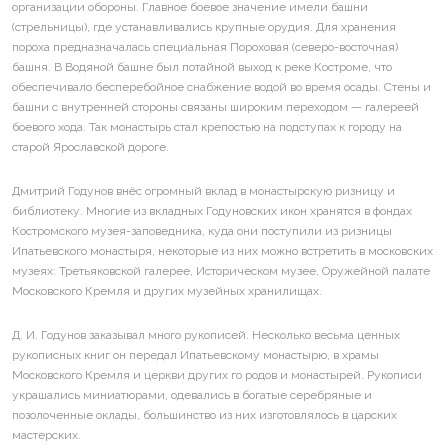
организации обороны. Главное боевое значение имели башни
(стрельницы), где устанавливались крупные орудия. Для хранения
пороха предназначалась специальная Пороховая (северо-восточная)
башня. В Водяной башне был потайной выход к реке Костроме, что
обеспечивало бесперебойное снабжение водой во время осады. Стены и
башни с внутренней стороны связаны широким переходом — галереей
боевого хода. Так монастырь стал крепостью на подступах к городу на
старой Ярославской дороге.
Дмитрий Годунов внёс огромный вклад в монастырскую ризницу и
библиотеку. Многие из вкладных Годуновских икон хранятся в фондах
Костромского музея-заповедника, куда они поступили из ризницы
Ипатьевского монастыря, некоторые из них можно встретить в московских
музеях: Третьяковской галерее, Историческом музее, Оружейной палате
Московского Кремля и других музейных хранилищах.
Д. И. Годунов заказывал много рукописей. Несколько весьма ценных
рукописных книг он передал Ипатьевскому монастырю, в храмы
Московского Кремля и церкви других го родов и монастырей. Рукописи
украшались миниатюрами, одевались в богатые серебряные и
позолоченные оклады, большинство из них изготовлялось в царских
мастерских.