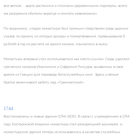
все ветхое, ...врата распалися и столпами деревянными подперты, всего
же разорения обители вкратце и описать невозможно».
По-видимому, упадок монастыря был прямым следствием ряда царских
указов, по одному из которых доходы и пожертвования, превышавшие 6
рублей в год из расчета на одного монаха, изымались в казну.
Монастырь впервые стал использоваться как место ссылки. Сюда удаляют
греческих монахов Иоанникия и Софрония Лихудов, вызванных в свое
время из Греции для перевода богослужебных книг. Здесь учёные
братья заканчивают работу над «Грамматикой».
1744
Восстановлены и новые здания (1744-1835). В связи с учреждением в 1744
году Костромской епархии монастырь стал резиденцией архиерея, и
монастырские здания теперь использовались в качестве служебных