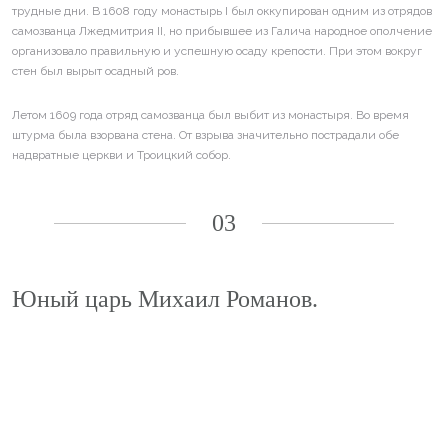
трудные дни. В 1608 году монастырь I был оккупирован одним из отрядов
самозванца Лжедмитрия II, но прибывшее из Галича народное ополчение
организовало правильную и успешную осаду крепости. При этом вокруг
стен был вырыт осадный ров.
Летом 1609 года отряд самозванца был выбит из монастыря. Во время
штурма была взорвана стена. От взрыва значительно пострадали обе
надвратные церкви и Троицкий собор.
03
Юный царь Михаил Романов.