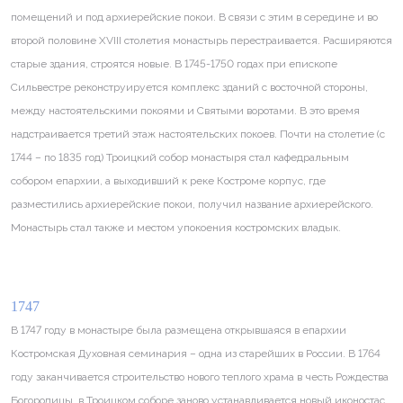
помещений и под архиерейские покои. В связи с этим в середине и во
второй половине XVIII столетия монастырь перестраивается. Расширяются
старые здания, строятся новые. В 1745-1750 годах при епископе
Сильвестре реконструируется комплекс зданий с восточной стороны,
между настоятельскими покоями и Святыми воротами. В это время
надстраивается третий этаж настоятельских покоев. Почти на столетие (с
1744 – по 1835 год) Троицкий собор монастыря стал кафедральным
собором епархии, а выходивший к реке Костроме корпус, где
разместились архиерейские покои, получил название архиерейского.
Монастырь стал также и местом упокоения костромских владык.
1747
В 1747 году в монастыре была размещена открывшаяся в епархии
Костромская Духовная семинария – одна из старейших в России. В 1764
году заканчивается строительство нового теплого храма в честь Рождества
Богородицы, в Троицком соборе заново устанавливается новый иконостас,