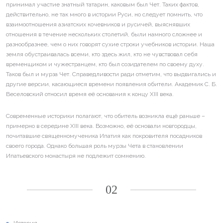
принимал участие знатный татарин, каковым был Чет. Таких фактов,
действительно, не так много в истории Руси, но следует помнить, что
взаимоотношения азиатских кочевников и русичей, выяснявших
отношения в течение нескольких столетий, были намного сложнее и
разнообразнее, чем о них говорят сухие строки учебников истории. Наша
земля обустраивалась всеми, кто здесь жил, кто не чувствовал себя
временщиком и чужестранцем, кто был созидателем по своему духу.
Таков был и мурза Чет. Справедливости ради отметим, что выдвигались и
другие версии, касающиеся времени появления обители. Академик С. Б.
Веселовский относил время её основания к концу XIII века.
Современные историки полагают, что обитель возникла ещё раньше –
примерно в середине XIII века. Возможно, её основали новгородцы,
почитавшие священномученика Ипатия как покровителя посадников
своего города. Однако большая роль мурзы Чета в становлении
Ипатьевского монастыря не подлежит сомнению.
02