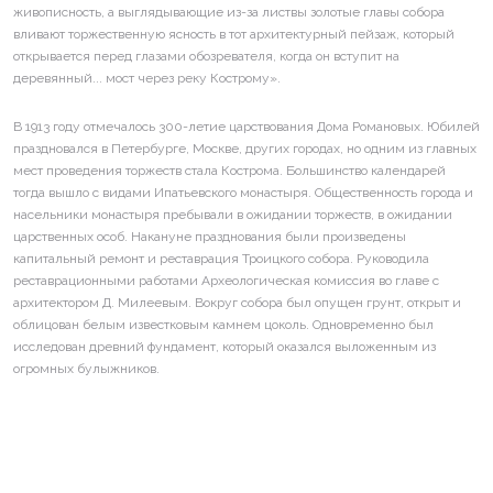
живописность, а выглядывающие из-за листвы золотые главы собора
вливают торжественную ясность в тот архитектурный пейзаж, который
открывается перед глазами обозревателя, когда он вступит на
деревянный... мост через реку Кострому».
В 1913 году отмечалось 300-летие царствования Дома Романовых. Юбилей
праздновался в Петербурге, Москве, других городах, но одним из главных
мест проведения торжеств стала Кострома. Большинство календарей
тогда вышло с видами Ипатьевского монастыря. Общественность города и
насельники монастыря пребывали в ожидании торжеств, в ожидании
царственных особ. Накануне празднования были произведены
капитальный ремонт и реставрация Троицкого собора. Руководила
реставрационными работами Археологическая комиссия во главе с
архитектором Д. Милеевым. Вокруг собора был опущен грунт, открыт и
облицован белым известковым камнем цоколь. Одновременно был
исследован древний фундамент, который оказался выложенным из
огромных булыжников.