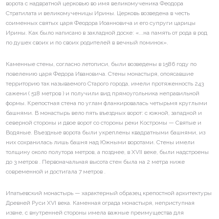
ворота с надвратной церковью во имя великомученика Феодора
Стратилата и великомученицы Ирины. Церковь возведена в честь
соименных святых царя Феодора Иоанновича и его супруги царицы
Ирины. Как было написано в закладной доске: «...на память от рода в род
по душех своих и по своих родителей в вечный поминок».
Каменные стены, согласно летописи, были возведены в 1586 году по
повелению царя Федора Ивановича. Стены монастыря, опоясавшие
территорию так называемого Старого города, имели протяженность 243
сажени ( 518 метров ) и получили вид прямоугольника неправильной
формы. Крепостная стена по углам фланкировалась четырьмя круглыми
башнями. В монастырь вело пять въездных ворот: с южной, западной и
северной стороны и двое ворот со стороны реки Костромы — Святые и
Водяные. Въездные ворота были укреплены квадратными башнями, из
них сохранилась лишь башня над Южными воротами. Стены имели
толщину около полутора метров, а позднее, в XVII веке, были надстроены
до 3 метров . Первоначальная высота стен была на 2 метра ниже
современной и достигала 7 метров .
Ипатьевский монастырь — характерный образец крепостной архитектуры
Древней Руси XVI века. Каменная ограда монастыря, неприступная
извне, с внутренней стороны имела важные преимущества для