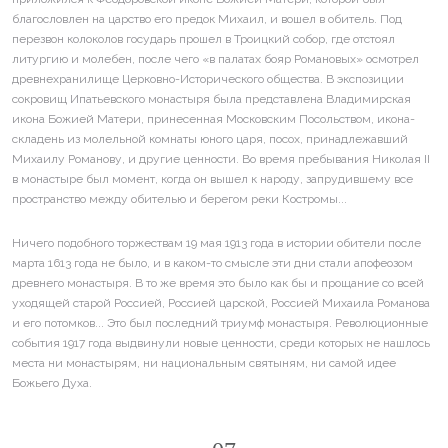
благословлен на царство его предок Михаил, и вошел в обитель. Под
перезвон колоколов государь прошел в Троицкий собор, где отстоял
литургию и молебен, после чего «в палатах бояр Романовых» осмотрел
древнехранилище Церковно-Исторического общества. В экспозиции
сокровищ Ипатьевского монастыря была представлена Владимирская
икона Божией Матери, принесенная Московским Посольством, икона-
складень из молельной комнаты юного царя, посох, принадлежавший
Михаилу Романову, и другие ценности. Во время пребывания Николая II
в монастыре был момент, когда он вышел к народу, запрудившему все
пространство между обителью и берегом реки Костромы...
Ничего подобного торжествам 19 мая 1913 года в истории обители после
марта 1613 года не было, и в каком-то смысле эти дни стали апофеозом
древнего монастыря. В то же время это было как бы и прощание со всей
уходящей старой Россией, Россией царской, Россией Михаила Романова
и его потомков... Это был последний триумф монастыря. Революционные
события 1917 года выдвинули новые ценности, среди которых не нашлось
места ни монастырям, ни национальным святыням, ни самой идее
Божьего Духа.