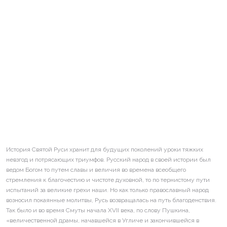
История Святой Руси хранит для будущих поколений уроки тяжких
невзгод и потрясающих триумфов. Русский народ в своей истории был
ведом Богом то путем славы и величия во времена всеобщего
стремления к благочестию и чистоте духовной, то по тернистому пути
испытаний за великие грехи наши. Но как только православный народ
возносил покаянные молитвы, Русь возвращалась на путь благоденствия.
Так было и во время Смуты начала XVII века, по слову Пушкина,
«величественной драмы, начавшейся в Угличе и закончившейся в