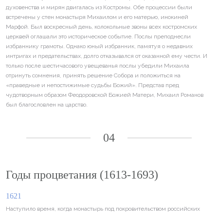
духовенства и мирян двигалась из Костромы. Обе процессии были
встречены у стен монастыря Михаилом и его матерью, инокиней
Марфой. Был воскресный день, колокольные звоны всех костромских
церквей оглашали это историческое событие. Послы преподнесли
избраннику грамоты. Однако юный избранник, памятуя о недавних
интригах и предательствах, долго отказывался от оказанной ему чести. И
только после шестичасового увещеванья послы убедили Михаила
отринуть сомнения, принять решение Собора и положиться на
«праведные и непостижимые судьбы Божий». Представ пред
чудотворным образом Феодоровской Божией Матери, Михаил Романов
был благословлен на царство.
04
Годы процветания (1613-1693)
1621
Наступило время, когда монастырь под покровительством российских