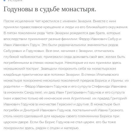
История
Годуновы в судьбе монастыря.
После исцеления Чет крестился с именем Захария. Вместе с ним
приняли православное крещение и люди из его ближайшего окружения.
В пятом поколении рода Чета-Захарии рождаются два брата, которые
впоследствии принимают разные фамилии: Федор Иванович Сабур и
Иван Иванович Годун. Это были родоначальники знаменитых родов
Сабуровых и Годуновых. Все они, начиная с Захарии, отличались
глубокой набожностью, приезжали сюда доживать свой век, желая быть
погребенными в стенах монастыря. Некоторые из них приняли здесь
монашеский постриг. Завещали похоронить себя на монастырском
кладбище практически все потомки Захарии. В стенах Ипатьевского
монастыря похоронено несколько поколений предков Бориса и Ирины: их
родители — Фёдор Иванович Годунов и его супруга Стефанида Ивановна
(в инокинях Сандулея), их дед Иван Григорьевич Годунов и его супруга
(нам известно только её иноческое имя Агриппина), их прадед Григорий
Иванович Годунов (в иночестве Герасим) и другие. В монастыре был
погребён и Дмитрий Иванович Годунов, постельничий Ивана Грозного,
столь много сделавший для карьеры своего племянника Бориса при
царском дворе. Если бы Борис Годунов не стал царем, его бы тоже
похоронили здесь, рядом с отцом и матерью.