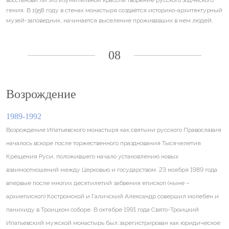
гения. В 1958 году в стенах монастыря создаётся историко-архитектурный
музей-заповедник, начинается выселение проживавших в нем людей.
08
Возрождение
1989-1992
Возрождение Ипатьевского монастыря как святыни русского Православия
началось вскоре после торжественного празднования Тысячелетия
Крещения Руси, положившего начало установлению новых
взаимоотношений между Церковью и государством. 23 ноября 1989 года
впервые после многих десятилетий забвения епископ (ныне –
архиепископ) Костромской и Галичский Александр совершил молебен и
панихиду в Троицком соборе. В октябре 1991 года Свято-Троицкий
Ипатьевский мужской монастырь был зарегистрирован как юридическое