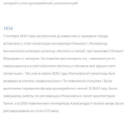
который и стал архиерейской усыпальницей.
1834
7 октября 1834 года костромское духовенство и граждане города
встречали у стен монастыря императора Николая I. Император
внимательно осмотрел ризницу обители и келий, где проживал Михаил
Федорович с матерью. Он повелел восстановить эту «знаменитую по
свершившимся в ней событиям обитель и обновить все здания сего
монастыря». Так уже в марте 1835 года Ипатьевский монастырь был
возведен в степень первоклассного. По повелению Николая I была
выполнена переделка фасада архиерейских келий. В 1842 году были
завершены работы по реставрации Романовских палат архитектором
Тоном, а в 1856 повелением императора Александра II палаты вновь были
реставрированы в стиле XVII века.