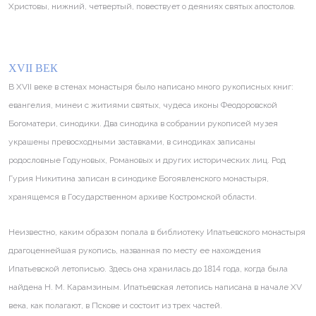
Христовы, нижний, четвертый, повествует о деяниях святых апостолов.
XVII ВЕК
В XVII веке в стенах монастыря было написано много рукописных книг:
евангелия, минеи с житиями святых, чудеса иконы Феодоровской
Богоматери, синодики. Два синодика в собрании рукописей музея
украшены превосходными заставками, в синодиках записаны
родословные Годуновых, Романовых и других исторических лиц. Род
Гурия Никитина записан в синодике Богоявленского монастыря,
хранящемся в Государственном архиве Костромской области.
Неизвестно, каким образом попала в библиотеку Ипатьевского монастыря
драгоценнейшая рукопись, названная по месту ее нахождения
Ипатьевской летописью. Здесь она хранилась до 1814 года, когда была
найдена Н. М. Карамзиным. Ипатьевская летопись написана в начале XV
века, как полагают, в Пскове и состоит из трех частей.