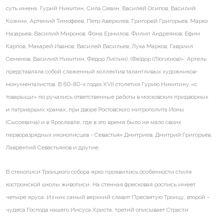
суть имена: Гурий Никитин, Сила Савин, Василей Осипов, Василий
Козмин, Артемий Тимофеев, Петр Аверкиев, Григорей Григорьев, Марко
Назарьев, Василий Миронов, Фома Ермилов, Филип Андреянов, Ефим
Карпов, Макарей Иванов, Василей Васильев, Лука Марков, Гавриил
Семенов, Василий Никитин, Федор Ли(пин), (Фе)дор (Л)оги(нов)». Артель
представляла собой слаженный коллектив талантливых художников-
монументалистов. В 60-80-х годах XVII столетия Гурию Никитину «с
товарыщи» по ручались ответственные работы в московских придворных
и патриарших храмах, при дворе Ростовского митрополита Ионы
(Сысоевича) и в Ярославле, где в это время было не мало своих
перворазрядных иконописцев - Севастьян Дмитриев, Дмитрий Григорьев,
Лаврентий Севастьянов и другие.
В стенописи Троицкого собора ярко проявились особенности стиля
костромской школы живописи. На стенная фресковая роспись имеет
четыре яруса. Из них самый верхний славит Пресвятую Троицу, второй –
чудеса Господа нашего Иисуса Христа, третий описывает Страсти