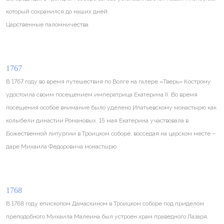
который сохранился до наших дней.
Царственные паломничества
1767
В 1767 году во время путешествия по Волге на галере «Тверь» Кострому
удостоила своим посещением императрица Екатерина II. Во время
посещения особое внимание было уделено Ипатьевскому монастырю как
колыбели династии Романовых. 15 мая Екатерина участвовала в
Божественной литургии в Троицком соборе, восседая на царском месте –
даре Михаила Федоровича монастырю.
1768
В 1768 году епископом Дамаскином в Троицком соборе под приделом
преподобного Михаила Малеина был устроен храм праведного Лазаря,