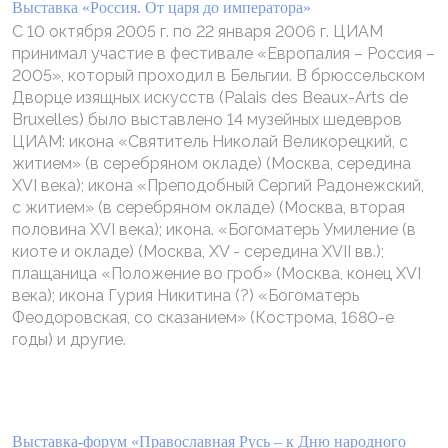
Выставка «Россия. От царя до императора»
С 10 октября 2005 г. по 22 января 2006 г. ЦИАМ
принимал участие в фестивале «Европалия – Россия –
2005», который проходил в Бельгии. В брюссельском
Дворце изящных искусств (Palais des Beaux-Arts de
Bruxelles) было выставлено 14 музейных шедевров
ЦИАМ: икона «Святитель Николай Великорецкий, с
житием» (в серебряном окладе) (Москва, середина
XVI века); икона «Преподобный Сергий Радонежский,
с житием» (в серебряном окладе) (Москва, вторая
половина XVI века); икона. «Богоматерь Умиление (в
киоте и окладе) (Москва, XV - середина XVII вв.);
плащаница «Положение во гроб» (Москва, конец XVI
века); икона Гурия Никитина (?) «Богоматерь
Феодоровская, со сказанием» (Кострома, 1680-е
годы) и другие.
Выставка-форум «Православная Русь – к Дню народного