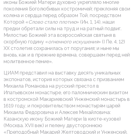
иконы Божией Матери духовно укрепляло многие
поколения Боголюбивых костромичей; преклоняя свои
колена и сердца перед образом Той, посредством
Которой «
Слово стало плотию
» (Ин. 1, 14), наши
предки обретали силы на труд и на ратный подвиг.
Милостью Божией эта всероссийская святыня в
скорбную годину «
огненного искушения
» (I Пе. 4, 12)
XX столетия сохранилась от поругания; и ныне мы
вновь, как и в прежние времена, совершаем перед ней
молитвенное пение».
ЦИАМ представил на выставку десять уникальных
экспонатов, история которых связана с призванием
Михаила Романова на русский престол в
Ипатьевском монастыре, его паломническим визитом
в костромской Макариевский Унженский монастырь в
1619 году, и покровительством монастырям царей
Михаила Федоровича и Алексея Михайловича:
Казанскую икону Божией Матери (в киоте-кузове)
(Москва. XVII век) и пелену двустороннюю
«Преподобный Макарий Желтоводский и Унженский.