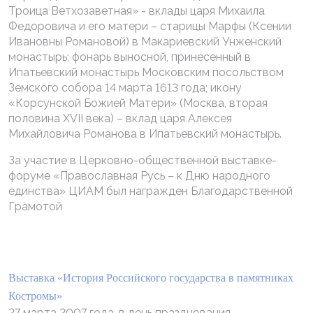
Троица Ветхозаветная» - вклады царя Михаила
Федоровича и его матери – старицы Марфы (Ксении
Ивановны Романовой) в Макариевский Унженский
монастырь; фонарь выносной, принесенный в
Ипатьевский монастырь Московским посольством
Земского собора 14 марта 1613 года; икону
«Корсунской Божией Матери» (Москва, вторая
половина XVII века) – вклад царя Алексея
Михайловича Романова в Ипатьевский монастырь.
За участие в Церковно-общественной выставке-
форуме «Православная Русь – к Дню народного
единства» ЦИАМ был награжден Благодарственной
Грамотой
Выставка «История Российского государства в памятниках
Костромы»
27 марта 2007 года, в день празднования