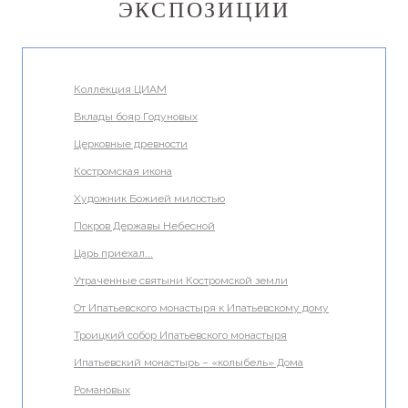
ЭКСПОЗИЦИИ
Коллекция ЦИАМ
Вклады бояр Годуновых
Церковные древности
Костромская икона
Художник Божией милостью
Покров Державы Небесной
Царь приехал...
Утраченные святыни Костромской земли
От Ипатьевского монастыря к Ипатьевскому дому
Троицкий собор Ипатьевского монастыря
Ипатьевский монастырь – «колыбель» Дома
Романовых