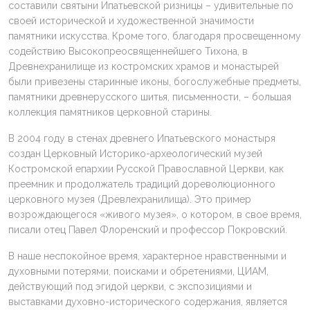
составили святыни Ипатьевской ризницы – удивительные по
своей исторической и художественной значимости
памятники искусства. Кроме того, благодаря просвещенному
содействию Высокопреосвященнейшего Тихона, в
Древнехранилище из костромских храмов и монастырей
были привезены старинные иконы, богослужебные предметы,
памятники древнерусского шитья, письменности, – большая
коллекция памятников церковной старины.
В 2004 году в стенах древнего Ипатьевского монастыря
создан Церковный Историко-археологический музей
Костромской епархии Русской Православной Церкви, как
преемник и продолжатель традиций дореволюционного
церковного музея (Древлехранилища). Это пример
возрождающегося «живого музея», о котором, в свое время,
писали отец Павел Флоренский и профессор Покровский.
В наше неспокойное время, характерное нравственными и
духовными потерями, поисками и обретениями, ЦИАМ,
действующий под эгидой церкви, с экспозициями и
выставками духовно-исторического содержания, является