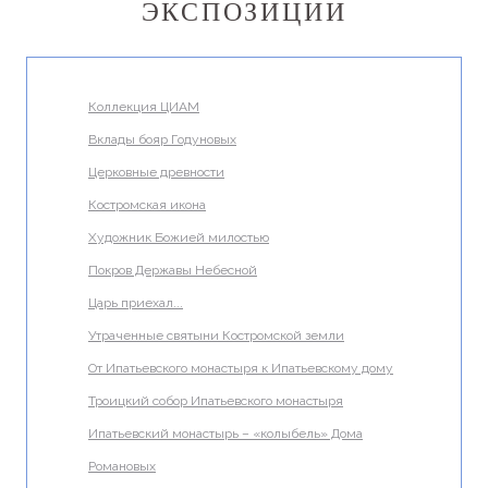
ЭКСПОЗИЦИИ
Коллекция ЦИАМ
Вклады бояр Годуновых
Церковные древности
Костромская икона
Художник Божией милостью
Покров Державы Небесной
Царь приехал...
Утраченные святыни Костромской земли
От Ипатьевского монастыря к Ипатьевскому дому
Троицкий собор Ипатьевского монастыря
Ипатьевский монастырь – «колыбель» Дома
Романовых