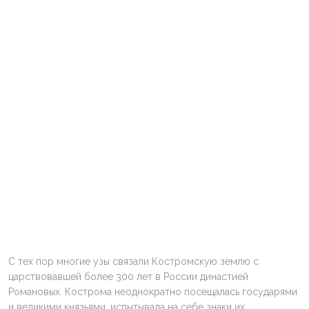
С тех пор многие узы связали Костромскую землю с
царствовавшей более 300 лет в России династией
Романовых. Кострома неоднократно посещалась государями
и великими князьями, испытывала на себе знаки их