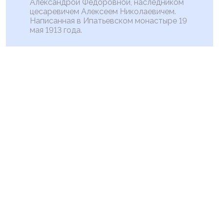
Александрой Федоровной, наследником
цесаревичем Алексеем Николаевичем.
Написанная в Ипатьевском монастыре 19
мая 1913 года.